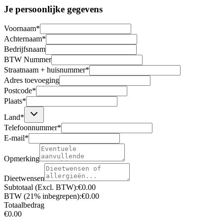
Je persoonlijke gegevens
Voornaam
*
Achternaam
*
Bedrijfsnaam
BTW Nummer
Straatnaam + huisnummer
*
Adres toevoeging
Postcode
*
Plaats
*
Land
*
Telefoonnummer
*
E-mail
*
Opmerking
Dieetwensen
Subtotaal (Excl. BTW)
:
€
0.00
BTW (21% inbegrepen)
:
€
0.00
Totaalbedrag
€
0.00